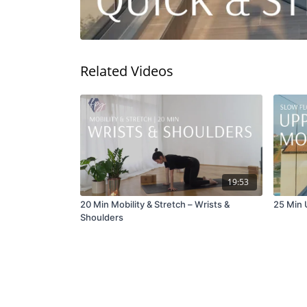
Related Videos
19:53
20 Min Mobility & Stretch – Wrists &
25 Min
Shoulders