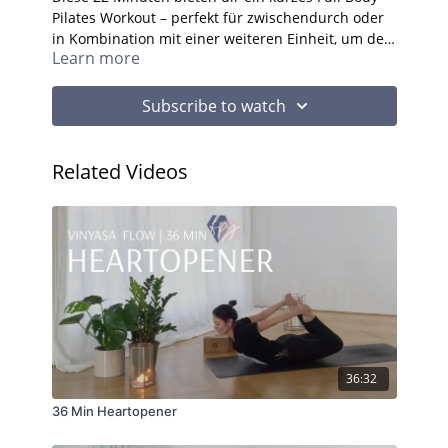
Pilates Workout – perfekt für zwischendurch oder
in Kombination mit einer weiteren Einheit, um dein
Learn more
individuelles Training zusammenzustellen.
Subscribe to watch
Related Videos
36:32
36 Min Heartopener