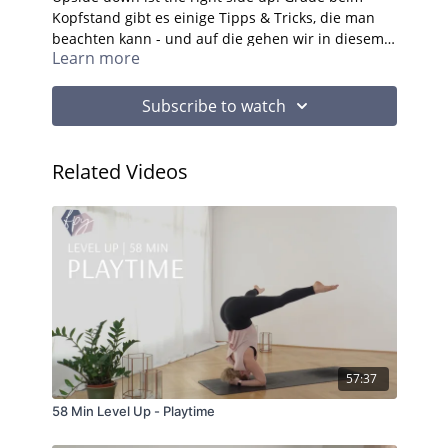
Kopfstand gibt es einige Tipps & Tricks, die man
beachten kann - und auf die gehen wir in diesem
Learn more
Flow näher ein!
#headstand #kopfstand #inversion
Subscribe to watch
Related Videos
57:37
58 Min Level Up - Playtime