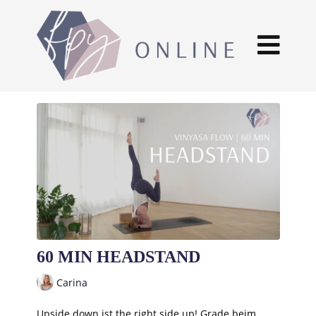
60 MIN HEADSTAND
Carina
Upside down ist the right side up! Grade beim