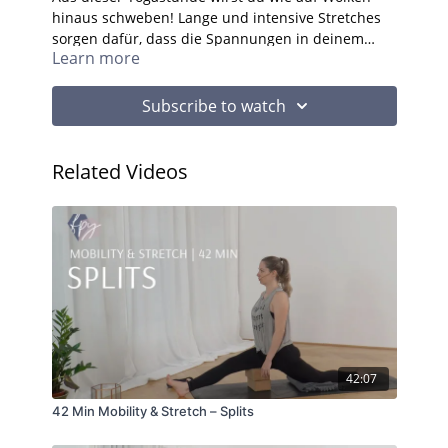
hinaus schweben! Lange und intensive Stretches
sorgen dafür, dass die Spannungen in deinem
Learn more
Körper verschwinden und du gleichzeitig deine
Beweglichkeit förderst!
Du brauchst für die Stunde:
2 Yogablöcke
Subscribe to watch
alternativ: Dicke Bücher, Polster, Klopapierrollen,
stabile Schachteln, ...
Related Videos
42:07
42 Min Mobility & Stretch – Splits