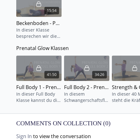
15:54
Beckenboden - Prenatal Glow
In dieser Klasse
besprechen wir die
Funktion unseres
Prenatal Glow Klassen
Beckenbodens und
werden ihn mit
gezielten Übungen
stärken.
41:50
34:26
Full Body 1 - Prenatal Glow
Full Body 2 - Prenatal Glow
In dieser Full Body
In diesem
In dieser 40 
Klasse kannst du die
Schwangerschaftsflow
steht die Krä
Variations gleich
verzichten wir
unseres Körp
ausprobieren.
bewusst auf Vinyasas
Vordergrund.
Sonnengrüße,
und andere
stärken vor A
COMMENTS ON COLLECTION (
0
)
Vinyasas und andere
fordernde
unsere Beine
Asanans warten auf
Stützpositionen und
und Core.
Sign In
to view the conversation
dich.
fließen durch