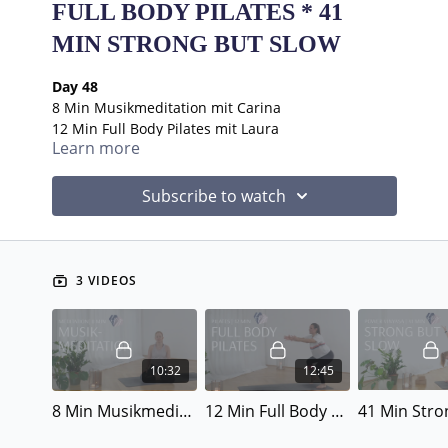
FULL BODY PILATES * 41
MIN STRONG BUT SLOW
Day 48
8 Min Musikmeditation mit Carina
12 Min Full Body Pilates mit Laura
Learn more
41 Min Strong but Slow mit Carina
---------------------------------------------------------------------
-------------
Subscribe to watch
Rezepte Woche 7 (Day 43 - 49)
Marillen Granola
Falafel Wrap
Karfiol Burrito Bowl
3 VIDEOS
Erdnuss Süßkartoffel mit Edamame Dip
2 Zutaten Schokomousse
Hier
findest du alle Rezepte der 66fancydays.
---------------------------------------------------------------------
-------------
10:32
12:45
WARUM 66 TAGE
Eine Londoner Universität hat herausgefunden,
8 Min Musikmeditation
12 Min Full Body Pilates
dass es im Durchschnitt 66 Tage dauert, um eine
Tätigkeit zur Gewohnheit werden zu lassen. Wir