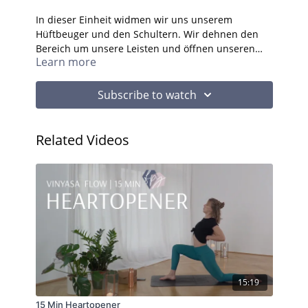
In dieser Einheit widmen wir uns unserem
Hüftbeuger und den Schultern. Wir dehnen den
Bereich um unsere Leisten und öffnen unseren
Learn more
Herzbereich.
Subscribe to watch
Related Videos
15:19
15 Min Heartopener